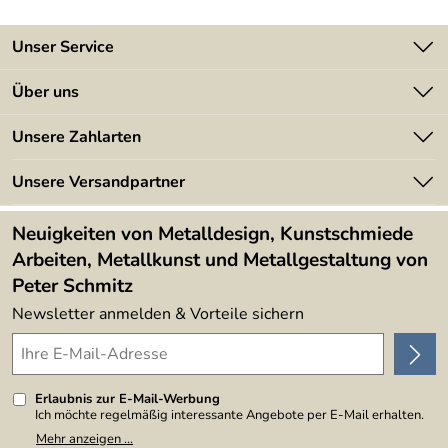
Unser Service
Kontakt
Über uns
Batterieverordnung
Angebote
Unsere Zahlarten
Kundeninformationen
Made in Germany
Newsletter
Unsere Versandpartner
Kundenbewertungen (394)
Lieferbedingungen
4,9/5
*****
Neuigkeiten von Metalldesign, Kunstschmiede
Arbeiten, Metallkunst und Metallgestaltung von
Peter Schmitz
Newsletter anmelden & Vorteile sichern
Erlaubnis zur E-Mail-Werbung
Ich möchte regelmäßig interessante Angebote per E-Mail erhalten.
Meine E-Mail-Adresse wird nicht an andere Unternehmen
Mehr anzeigen ...
weitergegeben. Zu statistischen Zwecken wird in anonymer Form