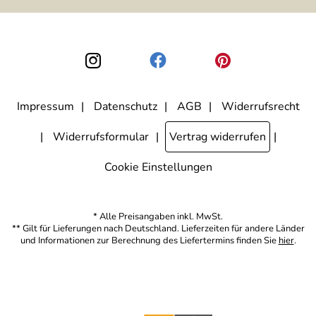
ausgewertet, welche Links im Newsletter geklickt werden. Dabei ist
nicht erkennbar, welche konkrete Person geklickt hat. Diese
Einwilligung zur Nutzung meiner E-Mail-Adresse für Werbezwecke
kann ich jederzeit mit Wirkung für die Zukunft widerrufen, indem ich
den Link "Abmelden" am Ende des Newsletters anklicke. Die
Datenschutzerklärung
habe ich zur Kenntnis genommen.
Impressum
Datenschutz
AGB
Widerrufsrecht
Widerrufsformular
Vertrag widerrufen
Cookie Einstellungen
* Alle Preisangaben inkl. MwSt.
** Gilt für Lieferungen nach Deutschland. Lieferzeiten für andere Länder
und Informationen zur Berechnung des Liefertermins finden Sie
hier
.