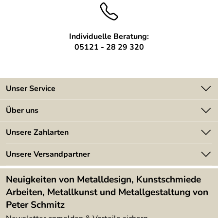
Individuelle Beratung:
05121 - 28 29 320
Unser Service
Kontakt
Über uns
Batterieverordnung
Angebote
Unsere Zahlarten
Kundeninformationen
Made in Germany
Newsletter
Unsere Versandpartner
Kundenbewertungen (394)
Lieferbedingungen
4,9/5
*****
Neuigkeiten von Metalldesign, Kunstschmiede
Arbeiten, Metallkunst und Metallgestaltung von
Peter Schmitz