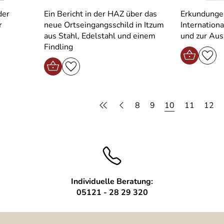
der
Ein Bericht in der HAZ über das
Erkundunge
r
neue Ortseingangsschild in Itzum
Internation
aus Stahl, Edelstahl und einem
und zur Aus
Findling
8
9
10
11
12
Individuelle Beratung:
05121 - 28 29 320