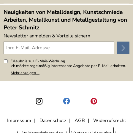
Kundenbewertungen (394)
Lieferbedingungen
4,9/5
*****
Neuigkeiten von Metalldesign, Kunstschmiede
Arbeiten, Metallkunst und Metallgestaltung von
Peter Schmitz
Newsletter anmelden & Vorteile sichern
Erlaubnis zur E-Mail-Werbung
Ich möchte regelmäßig interessante Angebote per E-Mail erhalten.
Meine E-Mail-Adresse wird nicht an andere Unternehmen
Mehr anzeigen ...
weitergegeben. Zu statistischen Zwecken wird in anonymer Form
ausgewertet, welche Links im Newsletter geklickt werden. Dabei ist
nicht erkennbar, welche konkrete Person geklickt hat. Diese
Einwilligung zur Nutzung meiner E-Mail-Adresse für Werbezwecke
kann ich jederzeit mit Wirkung für die Zukunft widerrufen, indem ich
den Link "Abmelden" am Ende des Newsletters anklicke. Die
Datenschutzerklärung
habe ich zur Kenntnis genommen.
Impressum
Datenschutz
AGB
Widerrufsrecht