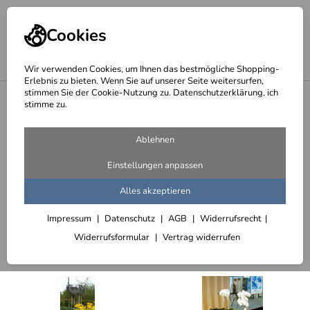
Cookies
Wir verwenden Cookies, um Ihnen das bestmögliche Shopping-
Erlebnis zu bieten. Wenn Sie auf unserer Seite weitersurfen,
stimmen Sie der Cookie-Nutzung zu. Datenschutzerklärung, ich
<
Startseite
stimme zu.
Seite 5 - skulpturale Pflanzgefäße
Ablehnen
109 Artikel
Einstellungen anpassen
Gefäße aus 1 mm rostigem Stahlblech
Alles akzeptieren
Impressum
Datenschutz
AGB
Widerrufsrecht
Sortieren
Filter (2)
Widerrufsformular
Vertrag widerrufen