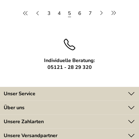
3
4
5
6
7
Individuelle Beratung:
05121 - 28 29 320
Unser Service
Kontakt
Über uns
Batterieverordnung
Angebote
Unsere Zahlarten
Kundeninformationen
Made in Germany
Newsletter
Unsere Versandpartner