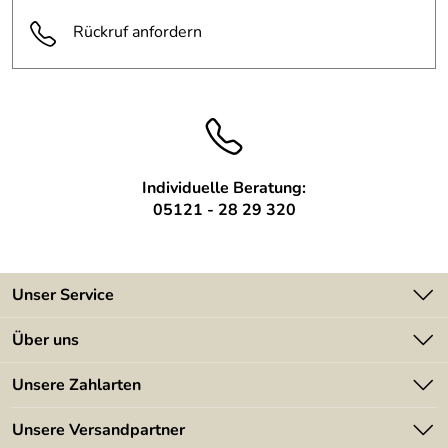
Der abgebildete Schrank hat eine Größe von ca. 1100mm
Rückruf anfordern
(breite), 600mm (höhe) und 400mm (tiefe)
Die Transportkosten sind entfernungsabhängig.
Individuelle Beratung:
05121 - 28 29 320
Unser Service
Kontakt
Über uns
Batterieverordnung
Angebote
Unsere Zahlarten
Kundeninformationen
Made in Germany
Newsletter
Unsere Versandpartner
Kundenbewertungen (394)