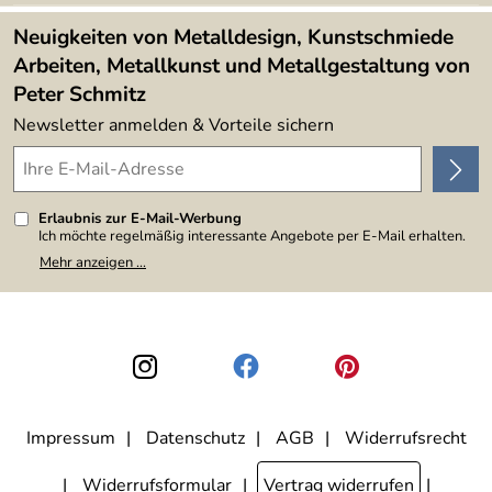
Lieferbedingungen
4,9/5
*****
Neuigkeiten von Metalldesign, Kunstschmiede
Arbeiten, Metallkunst und Metallgestaltung von
Peter Schmitz
Newsletter anmelden & Vorteile sichern
Erlaubnis zur E-Mail-Werbung
Ich möchte regelmäßig interessante Angebote per E-Mail erhalten.
Meine E-Mail-Adresse wird nicht an andere Unternehmen
Mehr anzeigen ...
weitergegeben. Zu statistischen Zwecken wird in anonymer Form
ausgewertet, welche Links im Newsletter geklickt werden. Dabei ist
nicht erkennbar, welche konkrete Person geklickt hat. Diese
Einwilligung zur Nutzung meiner E-Mail-Adresse für Werbezwecke
kann ich jederzeit mit Wirkung für die Zukunft widerrufen, indem ich
den Link "Abmelden" am Ende des Newsletters anklicke. Die
Datenschutzerklärung
habe ich zur Kenntnis genommen.
Impressum
Datenschutz
AGB
Widerrufsrecht
Widerrufsformular
Vertrag widerrufen