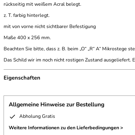
rückseitig mit weißem Acral belegt.
z. T. farbig hinterlegt.
mit von vorne nicht sichtbarer Befestigung
Maße 400 x 256 mm.
Beachten Sie bitte, dass z. B. beim „O“ „R“ A“ Mikrostege st
Das Schild wir im noch nicht rostigen Zustand ausgeliefert. E
Eigenschaften
Schild
Fertigungsverfahren:
gelasert
Allgemeine Hinweise zur Bestellung
Maße:
ca. 40 x 26 cm
Abholung Gratis
Material:
Cortenstahl
Weitere Informationen zu den Lieferbedingungen >