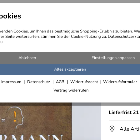
ookies
angebote
Wegebeschreibung
@ Konta
enden Cookies, um Ihnen das bestmögliche Shopping-Erlebnis zu bieten. We
rer Seite weitersurfen, stimmen Sie der Cookie-Nutzung zu. Datenschutzerklä
u.
nstahl und rostiger Normalstahl
Ablehnen
Einstellungen anpassen
Alles akzeptieren
rostiges
Impressum
Datenschutz
AGB
Widerrufsrecht
Widerrufsformular
Zusätzliche Versa
Vertrag widerrufen
Eigenprodukt
Lieferfrist 2
Alle Art