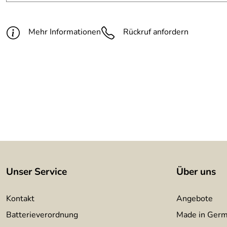
Materialstärke:
3 mm
Oberfläche:
noch nicht rostig
Mehr Informationen
Rückruf anfordern
Befestigungsmaterial:
rückseitige Gewindebolzen
Montageanleitung:
wird mitgeliefert
Unser Service
Über uns
Kontakt
Angebote
Batterieverordnung
Made in Ger