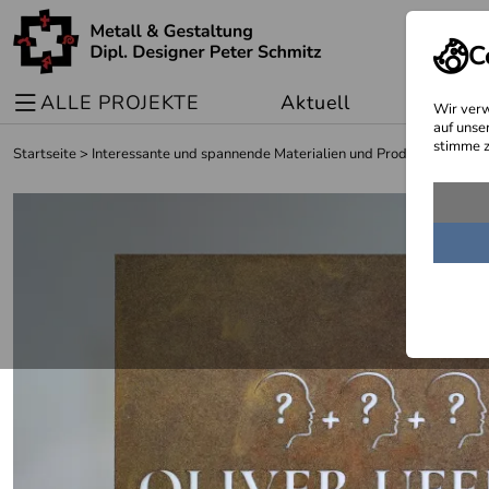
C
ALLE PROJEKTE
Aktuell
Sonder
Wir verw
auf unse
stimme z
Startseite
>
Interessante und spannende Materialien und Produkte
>
Corte