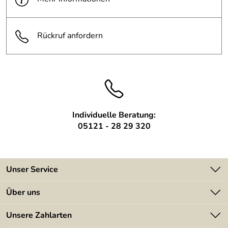
Höhe:
300 mm
Rückruf anfordern
Tiefe:
450 mm
Individuelle Beratung:
05121 - 28 29 320
Unser Service
Kontakt
Über uns
Batterieverordnung
Angebote
Unsere Zahlarten
Kundeninformationen
Made in Germany