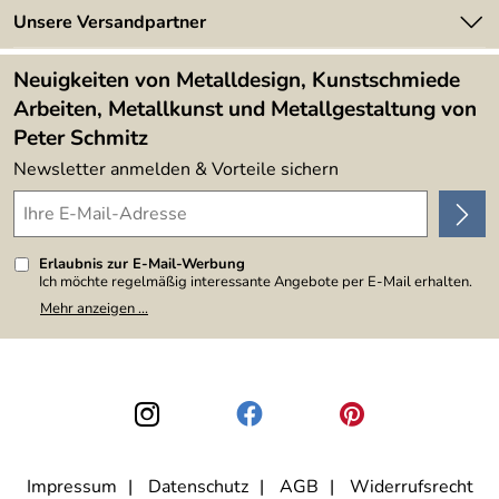
Newsletter
Unsere Versandpartner
Kundenbewertungen (394)
Lieferbedingungen
4,9/5
*****
Neuigkeiten von Metalldesign, Kunstschmiede
Arbeiten, Metallkunst und Metallgestaltung von
Peter Schmitz
Newsletter anmelden & Vorteile sichern
Erlaubnis zur E-Mail-Werbung
Ich möchte regelmäßig interessante Angebote per E-Mail erhalten.
Meine E-Mail-Adresse wird nicht an andere Unternehmen
Mehr anzeigen ...
weitergegeben. Zu statistischen Zwecken wird in anonymer Form
ausgewertet, welche Links im Newsletter geklickt werden. Dabei ist
nicht erkennbar, welche konkrete Person geklickt hat. Diese
Einwilligung zur Nutzung meiner E-Mail-Adresse für Werbezwecke
kann ich jederzeit mit Wirkung für die Zukunft widerrufen, indem ich
den Link "Abmelden" am Ende des Newsletters anklicke. Die
Datenschutzerklärung
habe ich zur Kenntnis genommen.
Impressum
Datenschutz
AGB
Widerrufsrecht