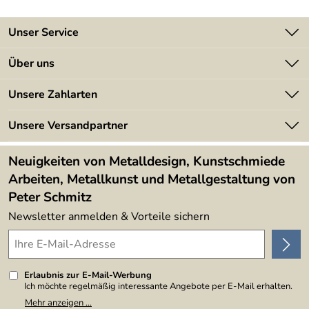
Unser Service
Kontakt
Über uns
Batterieverordnung
Angebote
Unsere Zahlarten
Kundeninformationen
Made in Germany
Newsletter
Unsere Versandpartner
Kundenbewertungen (394)
Lieferbedingungen
4,9/5
*****
Neuigkeiten von Metalldesign, Kunstschmiede
Arbeiten, Metallkunst und Metallgestaltung von
Peter Schmitz
Newsletter anmelden & Vorteile sichern
Erlaubnis zur E-Mail-Werbung
Ich möchte regelmäßig interessante Angebote per E-Mail erhalten.
Meine E-Mail-Adresse wird nicht an andere Unternehmen
Mehr anzeigen ...
weitergegeben. Zu statistischen Zwecken wird in anonymer Form