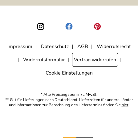
ausgewertet, welche Links im Newsletter geklickt werden. Dabei ist
nicht erkennbar, welche konkrete Person geklickt hat. Diese
Einwilligung zur Nutzung meiner E-Mail-Adresse für Werbezwecke
kann ich jederzeit mit Wirkung für die Zukunft widerrufen, indem ich
den Link "Abmelden" am Ende des Newsletters anklicke. Die
Datenschutzerklärung
habe ich zur Kenntnis genommen.
Impressum
Datenschutz
AGB
Widerrufsrecht
Widerrufsformular
Vertrag widerrufen
Cookie Einstellungen
* Alle Preisangaben inkl. MwSt.
** Gilt für Lieferungen nach Deutschland. Lieferzeiten für andere Länder
und Informationen zur Berechnung des Liefertermins finden Sie
hier
.