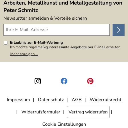
Arbeiten, Metallkunst und Metallgestaltung von
Peter Schmitz
Newsletter anmelden & Vorteile sichern
Erlaubnis zur E-Mail-Werbung
Ich möchte regelmäßig interessante Angebote per E-Mail erhalten.
Meine E-Mail-Adresse wird nicht an andere Unternehmen
Mehr anzeigen ...
weitergegeben. Zu statistischen Zwecken wird in anonymer Form
ausgewertet, welche Links im Newsletter geklickt werden. Dabei ist
nicht erkennbar, welche konkrete Person geklickt hat. Diese
Einwilligung zur Nutzung meiner E-Mail-Adresse für Werbezwecke
kann ich jederzeit mit Wirkung für die Zukunft widerrufen, indem ich
den Link "Abmelden" am Ende des Newsletters anklicke. Die
Datenschutzerklärung
habe ich zur Kenntnis genommen.
Impressum
Datenschutz
AGB
Widerrufsrecht
Widerrufsformular
Vertrag widerrufen
Cookie Einstellungen