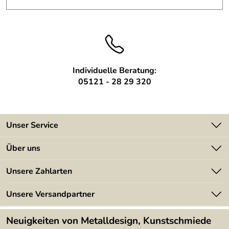
passend zu Ihren Vorstellungen.
Individuelle Beratung:
05121 - 28 29 320
Unser Service
Kontakt
Über uns
Batterieverordnung
Angebote
Unsere Zahlarten
Kundeninformationen
Made in Germany
Newsletter
Unsere Versandpartner
Kundenbewertungen (394)
Lieferbedingungen
4,9/5
*****
Neuigkeiten von Metalldesign, Kunstschmiede