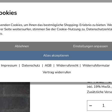
ookies
angebote
Wegebeschreibung
@ Konta
enden Cookies, um Ihnen das bestmögliche Shopping-Erlebnis zu bieten. We
rer Seite weitersurfen, stimmen Sie der Cookie-Nutzung zu. Datenschutzerklä
u.
d Fensterläden
>
Türgriffe
Ablehnen
Einstellungen anpassen
Alles akzeptieren
in massi
Impressum
Datenschutz
AGB
Widerrufsrecht
Widerrufsformular
Türgriff
Vertrag widerrufen
2.412,- €
inkl. 19% MwSt.,
Zusätzliche Versa
−