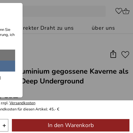
kt: Ihr direkter Draht zu uns
über uns
nn Sie
rung, ich
vem Aluminium gegossene Kaverne als
 für die Deep Underground
 / Satz
 zzgl.
Versandkosten
ndkosten für diesen Artikel: 45,- €
+
In den Warenkorb