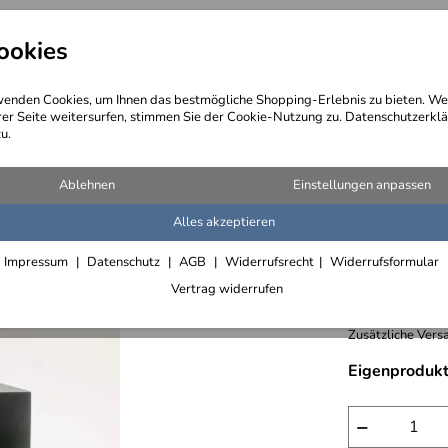
ookies
angebote
Wegebeschreibung
@ Konta
enden Cookies, um Ihnen das bestmögliche Shopping-Erlebnis zu bieten. We
rer Seite weitersurfen, stimmen Sie der Cookie-Nutzung zu. Datenschutzerklä
u.
 für Drucker
Ablehnen
Einstellungen anpassen
Alles akzeptieren
hoher, r
Impressum
Datenschutz
AGB
Widerrufsrecht
Widerrufsformular
762,- € /
Vertrag widerrufen
inkl. 19% MwSt.,
Zusätzliche Versa
Eigenprodukt
−