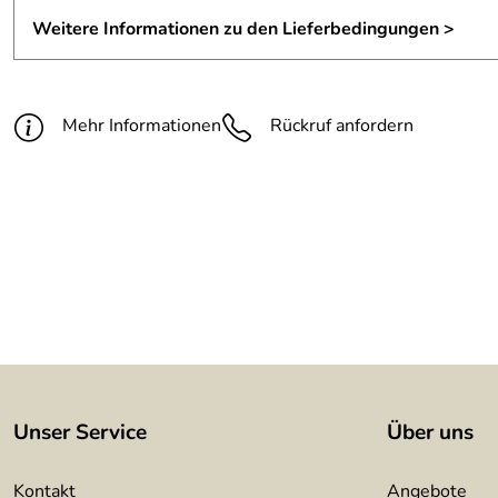
Maße:
H/B/T ca. 80/42/50 cm
Weitere Informationen zu den Lieferbedingungen >
Material:
3 mm Zunderstahl
Oberfläche:
klar lackiert
Mehr Informationen
Rückruf anfordern
Unser Service
Über uns
Kontakt
Angebote