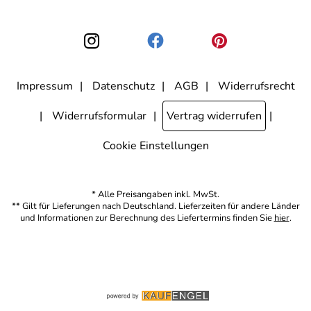
Einwilligung zur Nutzung meiner E-Mail-Adresse für Werbezwecke
kann ich jederzeit mit Wirkung für die Zukunft widerrufen, indem ich
den Link "Abmelden" am Ende des Newsletters anklicke. Die
Datenschutzerklärung
habe ich zur Kenntnis genommen.
Impressum
Datenschutz
AGB
Widerrufsrecht
Widerrufsformular
Vertrag widerrufen
Cookie Einstellungen
* Alle Preisangaben inkl. MwSt.
** Gilt für Lieferungen nach Deutschland. Lieferzeiten für andere Länder
und Informationen zur Berechnung des Liefertermins finden Sie
hier
.