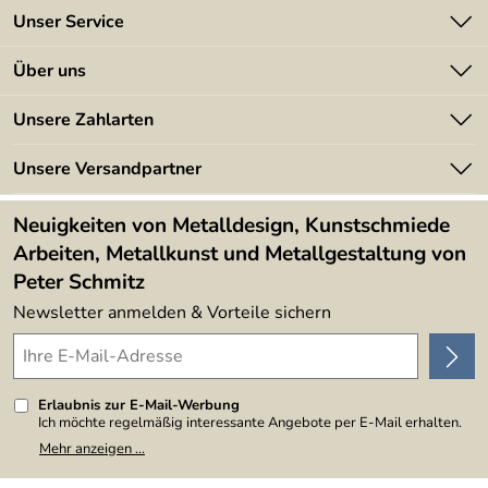
aterial:
Unser Service
Kontakt
Über uns
Batterieverordnung
Angebote
Unsere Zahlarten
Kundeninformationen
Made in Germany
Newsletter
Unsere Versandpartner
Kundenbewertungen (394)
Lieferbedingungen
4,9/5
*****
Neuigkeiten von Metalldesign, Kunstschmiede
Arbeiten, Metallkunst und Metallgestaltung von
Peter Schmitz
Newsletter anmelden & Vorteile sichern
Erlaubnis zur E-Mail-Werbung
Ich möchte regelmäßig interessante Angebote per E-Mail erhalten.
Meine E-Mail-Adresse wird nicht an andere Unternehmen
Mehr anzeigen ...
weitergegeben. Zu statistischen Zwecken wird in anonymer Form
ausgewertet, welche Links im Newsletter geklickt werden. Dabei ist
nicht erkennbar, welche konkrete Person geklickt hat. Diese