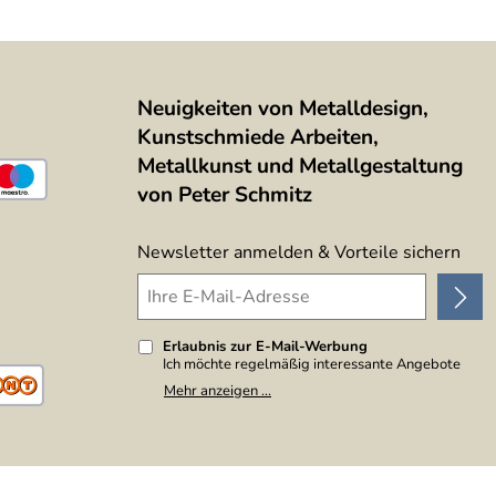
Neuigkeiten von Metalldesign,
Kunstschmiede Arbeiten,
Metallkunst und Metallgestaltung
von Peter Schmitz
Newsletter anmelden & Vorteile sichern
Erlaubnis zur E-Mail-Werbung
Ich möchte regelmäßig interessante Angebote
per E-Mail erhalten. Meine E-Mail-Adresse wird
Mehr anzeigen ...
nicht an andere Unternehmen weitergegeben. Zu
statistischen Zwecken wird in anonymer Form
ausgewertet, welche Links im Newsletter
geklickt werden. Dabei ist nicht erkennbar,
welche konkrete Person geklickt hat. Diese
Einwilligung zur Nutzung meiner E-Mail-Adresse