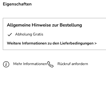
Eigenschaften
Französischer Balkon
Höhe:
ca. 900mm
Allgemeine Hinweise zur Bestellung
Material:
Stahl S235JR
Abholung Gratis
Rahmen:
Flachstahl 40x8mm
Weitere Informationen zu den Lieferbedingungen >
Füllung:
Rundstahl D=12mm
Handlauf:
D=42,4mm Stahlrohr
Mehr Informationen
Rückruf anfordern
Oberfläche:
feuerverzinkt und lackiert mit
Befestigungsmaterial:
für festes Mauerwerk, wird mitg