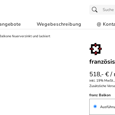
angebote
Wegebeschreibung
@ Konta
Balkone feuerverzinkt und lackiert
französi
518,- € /
inkl. 19% MwSt.,
Zusätzliche Versa
franz Balkon
Ausführu