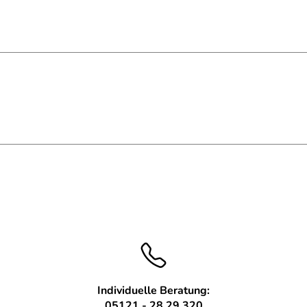
 WS-Plast in RAL 7016 anthrazit
eliefert
Individuelle Beratung:
05121 - 28 29 320