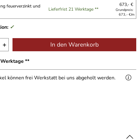
673,- €
ng feuerverzinkt und
Lieferfrist 21 Werktage **
Grundpreis:
673,- €/m
ion:
✓
+
In den Warenkorb
1 Werktage **
ikel können frei Werkstatt bei uns abgeholt werden.