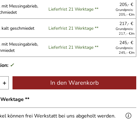
205,- €
 mit Messingabrieb,
Lieferfrist 21 Werktage **
Grundpreis:
schmiedet
205,- €/m
217,- €
, kalt geschmiedet
Lieferfrist 21 Werktage **
Grundpreis:
217,- €/m
245,- €
 mit Messingabrieb,
Lieferfrist 21 Werktage **
Grundpreis:
chmiedet
245,- €/m
ion:
✓
+
In den Warenkorb
1 Werktage **
ikel können frei Werkstatt bei uns abgeholt werden.