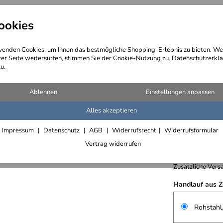
ookies
angebote
Wegebeschreibung
@ Konta
enden Cookies, um Ihnen das bestmögliche Shopping-Erlebnis zu bieten. We
rer Seite weitersurfen, stimmen Sie der Cookie-Nutzung zu. Datenschutzerklä
u.
Ablehnen
Einstellungen anpassen
Alles akzeptieren
filigran
Impressum
Datenschutz
AGB
Widerrufsrecht
Widerrufsformular
179,- € /
Vertrag widerrufen
inkl. 19% MwSt.,
Zusätzliche Versa
Handlauf aus Z
Rohstahl