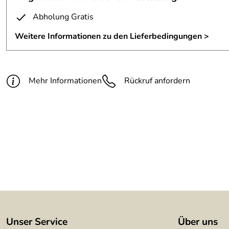
Material:
16 mm Vollmaterial in Stahl
Abholung Gratis
Oberfläche:
farblos lackiert
Weitere Informationen zu den Lieferbedingungen >
Mehr Informationen
Rückruf anfordern
Unser Service
Über uns