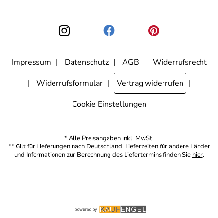
Langer Garten 23- 25
nicht erkennbar, welche konkrete Person geklickt hat. Diese
Einwilligung zur Nutzung meiner E-Mail-Adresse für Werbezwecke
31137 Hildesheim Tel.: 05121 - 28 29 320
kann ich jederzeit mit Wirkung für die Zukunft widerrufen, indem ich
Mobil: 0170 - 40 33 416
den Link "Abmelden" am Ende des Newsletters anklicke. Die
Datenschutzerklärung
habe ich zur Kenntnis genommen.
Impressum
Datenschutz
AGB
Widerrufsrecht
Widerrufsformular
Vertrag widerrufen
Cookie Einstellungen
* Alle Preisangaben inkl. MwSt.
** Gilt für Lieferungen nach Deutschland. Lieferzeiten für andere Länder
und Informationen zur Berechnung des Liefertermins finden Sie
hier
.