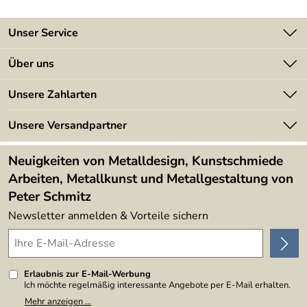
Unser Service
Kontakt
Über uns
Batterieverordnung
Angebote
Unsere Zahlarten
Kundeninformationen
Made in Germany
Newsletter
Unsere Versandpartner
Kundenbewertungen (394)
Lieferbedingungen
4,9/5
*****
Neuigkeiten von Metalldesign, Kunstschmiede
Arbeiten, Metallkunst und Metallgestaltung von
Peter Schmitz
Newsletter anmelden & Vorteile sichern
Erlaubnis zur E-Mail-Werbung
Ich möchte regelmäßig interessante Angebote per E-Mail erhalten.
Meine E-Mail-Adresse wird nicht an andere Unternehmen
Mehr anzeigen ...
weitergegeben. Zu statistischen Zwecken wird in anonymer Form