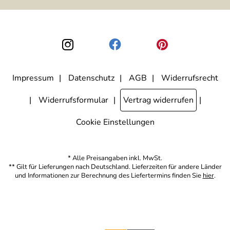
ausgewertet, welche Links im Newsletter geklickt werden. Dabei ist
nicht erkennbar, welche konkrete Person geklickt hat. Diese
Einwilligung zur Nutzung meiner E-Mail-Adresse für Werbezwecke
kann ich jederzeit mit Wirkung für die Zukunft widerrufen, indem ich
den Link "Abmelden" am Ende des Newsletters anklicke. Die
Datenschutzerklärung
habe ich zur Kenntnis genommen.
Impressum
Datenschutz
AGB
Widerrufsrecht
Widerrufsformular
Vertrag widerrufen
Cookie Einstellungen
* Alle Preisangaben inkl. MwSt.
** Gilt für Lieferungen nach Deutschland. Lieferzeiten für andere Länder
und Informationen zur Berechnung des Liefertermins finden Sie
hier
.