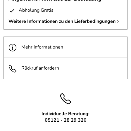
Schlange, eine einbrechende Decke im Vorraum...
Abholung Gratis
viel interessanter kann eine Toilette nicht sein.
Weitere Informationen zu den Lieferbedingungen >
Entwurf und Planung: SSP Design, Hildesheim
Mehr Informationen
Rückruf anfordern
Individuelle Beratung:
05121 - 28 29 320