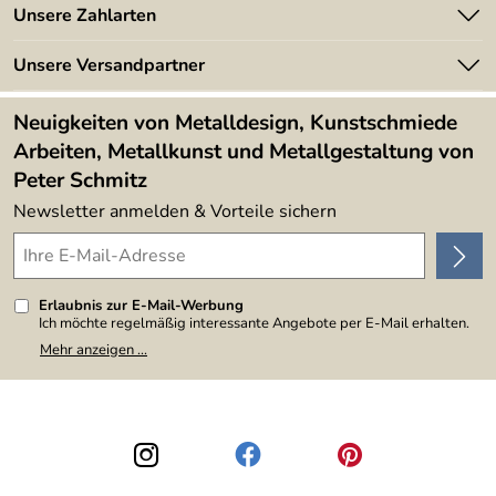
Angebote
Unsere Zahlarten
Kundeninformationen
Made in Germany
Newsletter
Unsere Versandpartner
Kundenbewertungen (394)
Lieferbedingungen
4,9/5
*****
Neuigkeiten von Metalldesign, Kunstschmiede
Arbeiten, Metallkunst und Metallgestaltung von
Peter Schmitz
Newsletter anmelden & Vorteile sichern
Erlaubnis zur E-Mail-Werbung
Ich möchte regelmäßig interessante Angebote per E-Mail erhalten.
Meine E-Mail-Adresse wird nicht an andere Unternehmen
Mehr anzeigen ...
weitergegeben. Zu statistischen Zwecken wird in anonymer Form
ausgewertet, welche Links im Newsletter geklickt werden. Dabei ist
nicht erkennbar, welche konkrete Person geklickt hat. Diese
Einwilligung zur Nutzung meiner E-Mail-Adresse für Werbezwecke
kann ich jederzeit mit Wirkung für die Zukunft widerrufen, indem ich
den Link "Abmelden" am Ende des Newsletters anklicke. Die
Datenschutzerklärung
habe ich zur Kenntnis genommen.