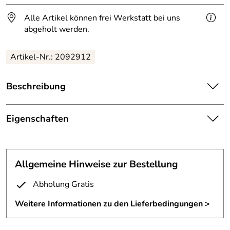
Alle Artikel können frei Werkstatt bei uns
abgeholt werden.
Artikel-Nr.: 2092912
Beschreibung
Vogelskulpturen für 3 Baumstümpfe.
Eigenschaften
Feuerverzinkte Vögel aus 3 mm Stahlblech von Hand
plasmagetrennt.
Skulptur
Rabenskulpturen für abgesägte Baumstümpfe.
Befestigung:
mit Bodenblech
Allgemeine Hinweise zur Bestellung
Breite ca. 56, 47, 54 cm.
Material:
3 mm Stahl plasmagetrennt
Abholung Gratis
Die Skulpturen stehen auf Sockelblechen und sind auf die
Oberfläche:
feuerverzinkt
Weitere Informationen zu den Lieferbedingungen >
Baumstümpfe aufgeschraubt.
Die Sockelbleche sind nach einer Papierschablone speziell