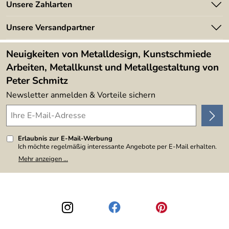
Angebote
Unsere Zahlarten
Kundeninformationen
Made in Germany
Newsletter
Unsere Versandpartner
Kundenbewertungen (394)
Lieferbedingungen
4,9/5
*****
Neuigkeiten von Metalldesign, Kunstschmiede
Arbeiten, Metallkunst und Metallgestaltung von
Peter Schmitz
Newsletter anmelden & Vorteile sichern
Erlaubnis zur E-Mail-Werbung
Ich möchte regelmäßig interessante Angebote per E-Mail erhalten.
Meine E-Mail-Adresse wird nicht an andere Unternehmen
Mehr anzeigen ...
weitergegeben. Zu statistischen Zwecken wird in anonymer Form
ausgewertet, welche Links im Newsletter geklickt werden. Dabei ist
nicht erkennbar, welche konkrete Person geklickt hat. Diese
Einwilligung zur Nutzung meiner E-Mail-Adresse für Werbezwecke
kann ich jederzeit mit Wirkung für die Zukunft widerrufen, indem ich
den Link "Abmelden" am Ende des Newsletters anklicke. Die
Datenschutzerklärung
habe ich zur Kenntnis genommen.