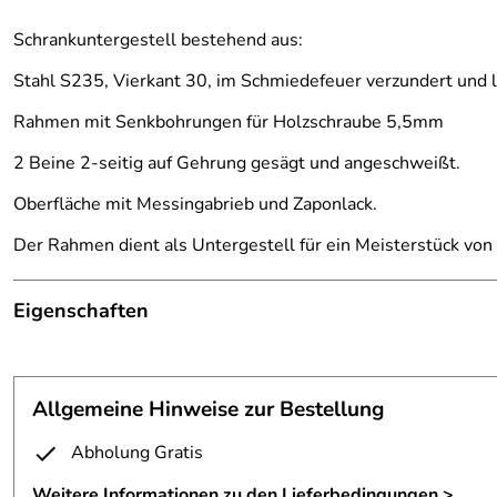
Schrankuntergestell bestehend aus:
Stahl S235, Vierkant 30, im Schmiedefeuer verzundert und 
Rahmen mit Senkbohrungen für Holzschraube 5,5mm
2 Beine 2-seitig auf Gehrung gesägt und angeschweißt.
Oberfläche mit Messingabrieb und Zaponlack.
Der Rahmen dient als Untergestell für ein Meisterstück von
Eigenschaften
Untergestell
Fertigungsverfahren:
Stahl geschmiedet
Allgemeine Hinweise zur Bestellung
Maße:
Höhe ca 45 cm
Abholung Gratis
Material:
Vierkantstahl 30 mm
Weitere Informationen zu den Lieferbedingungen >