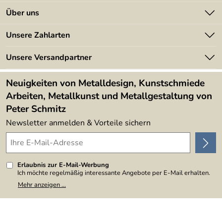
Kontakt
Über uns
Batterieverordnung
Angebote
Unsere Zahlarten
Kundeninformationen
Made in Germany
Newsletter
Unsere Versandpartner
Kundenbewertungen (394)
Lieferbedingungen
4,9/5
*****
Neuigkeiten von Metalldesign, Kunstschmiede
Arbeiten, Metallkunst und Metallgestaltung von
Peter Schmitz
Newsletter anmelden & Vorteile sichern
Erlaubnis zur E-Mail-Werbung
Ich möchte regelmäßig interessante Angebote per E-Mail erhalten.
Meine E-Mail-Adresse wird nicht an andere Unternehmen
Mehr anzeigen ...
weitergegeben. Zu statistischen Zwecken wird in anonymer Form
ausgewertet, welche Links im Newsletter geklickt werden. Dabei ist
nicht erkennbar, welche konkrete Person geklickt hat. Diese
Einwilligung zur Nutzung meiner E-Mail-Adresse für Werbezwecke
kann ich jederzeit mit Wirkung für die Zukunft widerrufen, indem ich