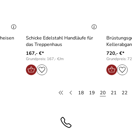
cheisen
Schicke Edelstahl Handläufe für
Brüstungsge
das Treppenhaus
Kellerabgan
167,- €*
720,- €*
Grundpreis: 167,- €/m
Grundpreis: 72
18
19
20
21
22