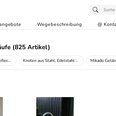
angebote
Wegebeschreibung
@ Konta
äufe
(825 Artikel)
Füllung mit Schuppengeflecht (Schinkelzaun)
Knoten aus Stahl, Edelstahl oder Rohr
Mikado Gelän