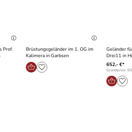
 Prof.
Brüstungsgeländer im 1. OG im
Geländer fü
m
Kalimera in Garbsen
Drei11 in H
652,- €*
Grundpreis: 65