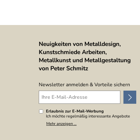
Neuigkeiten von Metalldesign,
Kunstschmiede Arbeiten,
Metallkunst und Metallgestaltung
von Peter Schmitz
Newsletter anmelden & Vorteile sichern
Erlaubnis zur E-Mail-Werbung
Ich möchte regelmäßig interessante Angebote
per E-Mail erhalten. Meine E-Mail-Adresse wird
Mehr anzeigen ...
nicht an andere Unternehmen weitergegeben. Zu
statistischen Zwecken wird in anonymer Form
ausgewertet, welche Links im Newsletter
geklickt werden. Dabei ist nicht erkennbar,