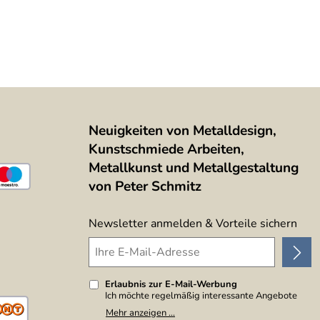
Neuigkeiten von Metalldesign,
Kunstschmiede Arbeiten,
Metallkunst und Metallgestaltung
von Peter Schmitz
Newsletter anmelden & Vorteile sichern
Erlaubnis zur E-Mail-Werbung
Ich möchte regelmäßig interessante Angebote
per E-Mail erhalten. Meine E-Mail-Adresse wird
Mehr anzeigen ...
nicht an andere Unternehmen weitergegeben. Zu