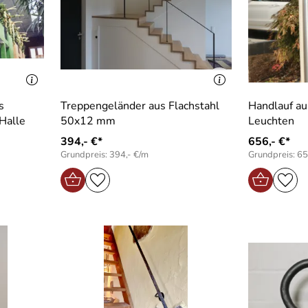
s
Treppengeländer aus Flachstahl
Handlauf au
Halle
50x12 mm
Leuchten
394,- €*
656,- €*
Grundpreis: 394,- €/m
Grundpreis: 65