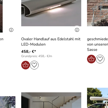
en
Ovaler Handlauf aus Edelstahl mit
geschmiede
LED-Modulen
von unsere
Sasse
458,- €*
Grundpreis: 458,- €/m