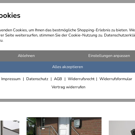
ookies
angebote
Wegebeschreibung
@ Konta
enden Cookies, um Ihnen das bestmögliche Shopping-Erlebnis zu bieten. We
rer Seite weitersurfen, stimmen Sie der Cookie-Nutzung zu. Datenschutzerklä
u.
äufe
(825 Artikel)
Ablehnen
Einstellungen anpassen
Alles akzeptieren
Füllung mit Schuppengeflecht (Schinkelzaun)
Knoten aus Stahl, Edelstahl oder Rohr
Mikado Gelän
Impressum
Datenschutz
AGB
Widerrufsrecht
Widerrufsformular
Vertrag widerrufen