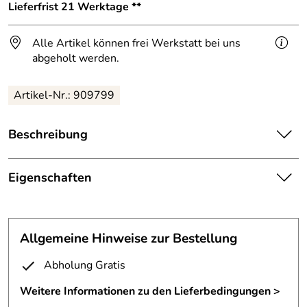
Lieferfrist 21 Werktage **
Alle Artikel können frei Werkstatt bei uns
abgeholt werden.
Artikel-Nr.: 909799
Beschreibung
Treppengeländer für das Haupttreppenhaus im Kalimera in
Garbsen.
Eigenschaften
Geländer
Die Füllung dieses schönen Geländers besteht aus einer
Reling, die sich in der ersten Etage zur Schmitzstruktur
Geländeranfang in
wandelt.
Allgemeine Hinweise zur Bestellung
Ausstattung:
Schmitzstruktur
Abholung Gratis
Stahl geschweißt.
Befestigungsm
wird mitgeliefert
aterial:
Das Geländer erhielt einen Messingabrieb und ist klar
Weitere Informationen zu den Lieferbedingungen >
lackiert.