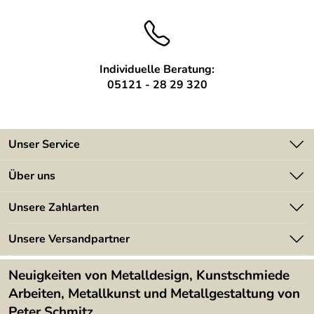
Individuelle Beratung:
05121 - 28 29 320
Unser Service
Kontakt
Über uns
Batterieverordnung
Angebote
Unsere Zahlarten
Kundeninformationen
Made in Germany
Newsletter
Unsere Versandpartner
Kundenbewertungen (394)
Lieferbedingungen
4,9/5
*****
Neuigkeiten von Metalldesign, Kunstschmiede
Arbeiten, Metallkunst und Metallgestaltung von
Peter Schmitz