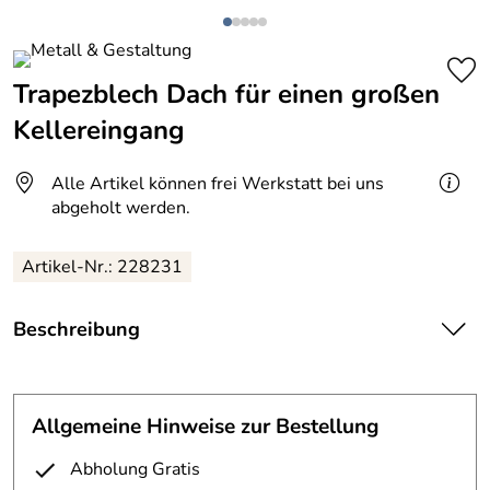
Trapezblech Dach für einen großen
Kellereingang
Alle Artikel können frei Werkstatt bei uns
abgeholt werden.
Artikel-Nr.: 228231
Beschreibung
Trapezblech Dach für einen großen Kellereingang.
Dieses Dach aus Trapezblech wird durch Lichtpaneele
aufgelockert.
Allgemeine Hinweise zur Bestellung
Das Dach hat eine Breite von 8,35m x Höhe 2,25 x Tiefe
Abholung Gratis