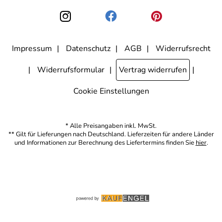
kann ich jederzeit mit Wirkung für die Zukunft widerrufen, indem ich
den Link "Abmelden" am Ende des Newsletters anklicke. Die
Datenschutzerklärung
habe ich zur Kenntnis genommen.
Impressum
Datenschutz
AGB
Widerrufsrecht
Widerrufsformular
Vertrag widerrufen
Cookie Einstellungen
* Alle Preisangaben inkl. MwSt.
** Gilt für Lieferungen nach Deutschland. Lieferzeiten für andere Länder
und Informationen zur Berechnung des Liefertermins finden Sie
hier
.