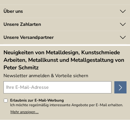
Kontakt
Über uns
Batterieverordnung
Angebote
Unsere Zahlarten
Kundeninformationen
Made in Germany
Newsletter
Unsere Versandpartner
Kundenbewertungen (394)
Lieferbedingungen
4,9/5
*****
Neuigkeiten von Metalldesign, Kunstschmiede
Arbeiten, Metallkunst und Metallgestaltung von
Peter Schmitz
Newsletter anmelden & Vorteile sichern
Erlaubnis zur E-Mail-Werbung
Ich möchte regelmäßig interessante Angebote per E-Mail erhalten.
Meine E-Mail-Adresse wird nicht an andere Unternehmen
Mehr anzeigen ...
weitergegeben. Zu statistischen Zwecken wird in anonymer Form
ausgewertet, welche Links im Newsletter geklickt werden. Dabei ist
nicht erkennbar, welche konkrete Person geklickt hat. Diese
Einwilligung zur Nutzung meiner E-Mail-Adresse für Werbezwecke