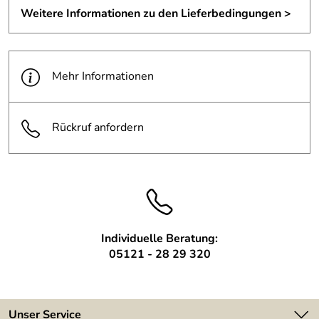
3,15m (ca 26,30qm) und besteht aus:
Weitere Informationen zu den Lieferbedingungen >
einer vorhandenen Konstruktion aus Stahl, auf die wir eine
Unterkonstruktion für Trapezbleche in 4 Reihen aus
verzinktem Quadratrohr 40x40x2mm gebaut haben.
Mehr Informationen
Dacheindeckung aus 0,75er Trapezblech sichtbar
geschraubt. "Antikondens" mit laminiertem Flece.
Oberfläche RAL 9002 grauweiß. Transparenter
Rückruf anfordern
Dachbereich ca 10qm - Eindeckung mit 5 Stück Industrie-
Lichtplatten 207/35 PVC - Länge 2000mm.
Entwässerung über Rinne aus 2mm Aluminiumblech, am
Trapezblech angenietet mit Speier Wandanschlussleiste.
Die Befestigungsmittel für die Überdachung sind aus
Edelstahl.
Individuelle Beratung:
05121 - 28 29 320
Unser Service