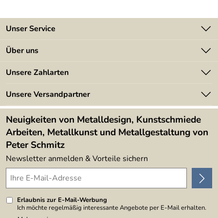
Metallkunst und Metallgestaltung von Peter
Schmitz Kundenservice
Unser Service
Lieber Herr Kaderli,
Kontakt
Über uns
schön, dass wir alles richtig gemacht haben und Sie
zufrieden sind. So soll es sein.
Batterieverordnung
Angebote
Unsere Zahlarten
Weiter viel Freude an dem Dino Bein.
Kundeninformationen
Schöne Grüße in die Schweiz
Made in Germany
Newsletter
Unsere Versandpartner
Kundenbewertungen (394)
Peter Schmitz und Team
Lieferbedingungen
4,9/5
*****
Neuigkeiten von Metalldesign, Kunstschmiede
Arbeiten, Metallkunst und Metallgestaltung von
Peter Schmitz
Newsletter anmelden & Vorteile sichern
Erlaubnis zur E-Mail-Werbung
Ich möchte regelmäßig interessante Angebote per E-Mail erhalten.
Meine E-Mail-Adresse wird nicht an andere Unternehmen