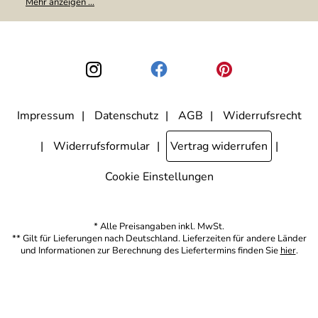
Mehr anzeigen ...
weitergegeben. Zu statistischen Zwecken wird in anonymer Form
ausgewertet, welche Links im Newsletter geklickt werden. Dabei ist
nicht erkennbar, welche konkrete Person geklickt hat. Diese
Einwilligung zur Nutzung meiner E-Mail-Adresse für Werbezwecke
kann ich jederzeit mit Wirkung für die Zukunft widerrufen, indem ich
den Link "Abmelden" am Ende des Newsletters anklicke. Die
Datenschutzerklärung
habe ich zur Kenntnis genommen.
Impressum
Datenschutz
AGB
Widerrufsrecht
Widerrufsformular
Vertrag widerrufen
Cookie Einstellungen
* Alle Preisangaben inkl. MwSt.
** Gilt für Lieferungen nach Deutschland. Lieferzeiten für andere Länder
und Informationen zur Berechnung des Liefertermins finden Sie
hier
.