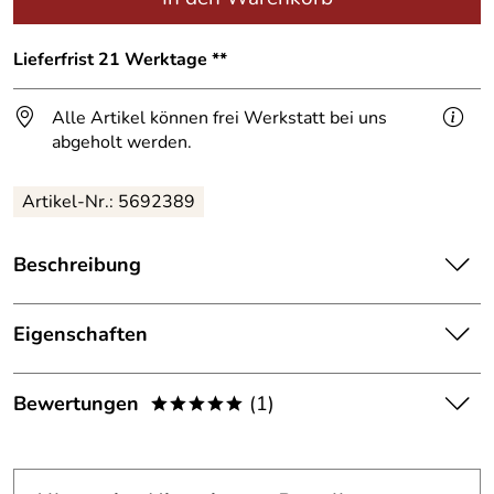
Lieferfrist 21 Werktage **
Alle Artikel können frei Werkstatt bei uns
abgeholt werden.
Artikel-Nr.: 5692389
Beschreibung
Tischgestell in Form eines Tierbein aus Draht geschweißt.
Kleines Dino Bein als Untergestell für einen Tisch.
Eigenschaften
5 mm Eisendraht geschweißt.
Tischbein
Bewertungen
(1)
*****
Das Bein ist farblos lackiet
Fertigungsverfa
geschweißt
hren:
H/B/T = 70/48/23 cm
5,0
*****
Maße:
H/B/T = 70/48/23 cm