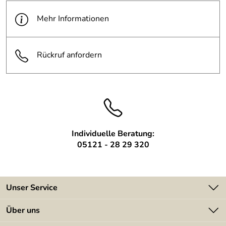
Mehr Informationen
Rückruf anfordern
Individuelle Beratung:
05121 - 28 29 320
Unser Service
Kontakt
Über uns
Batterieverordnung