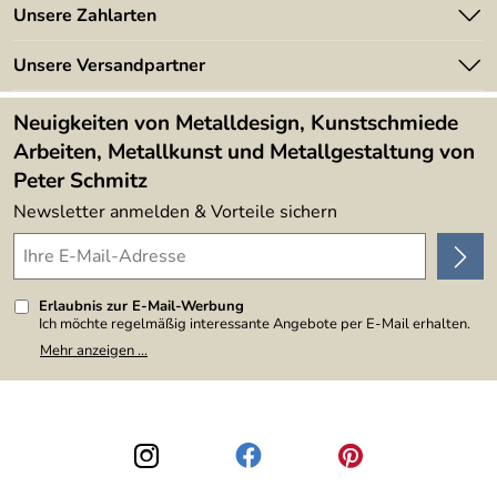
Angebote
Unsere Zahlarten
Kundeninformationen
Made in Germany
Newsletter
Unsere Versandpartner
Kundenbewertungen (394)
Lieferbedingungen
4,9/5
*****
Neuigkeiten von Metalldesign, Kunstschmiede
Arbeiten, Metallkunst und Metallgestaltung von
Peter Schmitz
Newsletter anmelden & Vorteile sichern
Erlaubnis zur E-Mail-Werbung
Ich möchte regelmäßig interessante Angebote per E-Mail erhalten.
Meine E-Mail-Adresse wird nicht an andere Unternehmen
Mehr anzeigen ...
weitergegeben. Zu statistischen Zwecken wird in anonymer Form
ausgewertet, welche Links im Newsletter geklickt werden. Dabei ist
nicht erkennbar, welche konkrete Person geklickt hat. Diese
Einwilligung zur Nutzung meiner E-Mail-Adresse für Werbezwecke
kann ich jederzeit mit Wirkung für die Zukunft widerrufen, indem ich
den Link "Abmelden" am Ende des Newsletters anklicke. Die
Datenschutzerklärung
habe ich zur Kenntnis genommen.