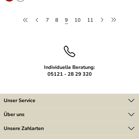
7
8
9
10
11
Individuelle Beratung:
05121 - 28 29 320
Unser Service
Kontakt
Über uns
Batterieverordnung
Angebote
Unsere Zahlarten
Kundeninformationen
Made in Germany