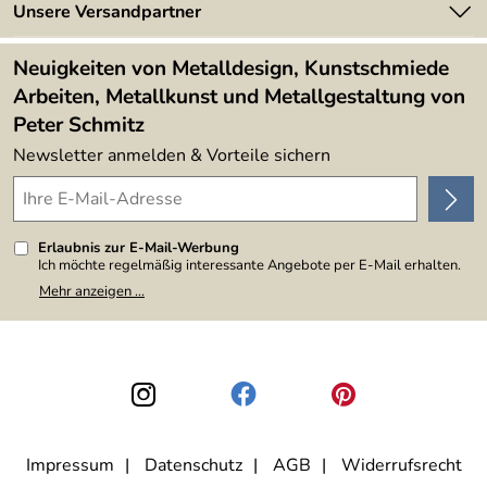
Newsletter
Unsere Versandpartner
Kundenbewertungen (394)
Lieferbedingungen
4,9/5
*****
Neuigkeiten von Metalldesign, Kunstschmiede
Arbeiten, Metallkunst und Metallgestaltung von
Peter Schmitz
Newsletter anmelden & Vorteile sichern
Erlaubnis zur E-Mail-Werbung
Ich möchte regelmäßig interessante Angebote per E-Mail erhalten.
Meine E-Mail-Adresse wird nicht an andere Unternehmen
Mehr anzeigen ...
weitergegeben. Zu statistischen Zwecken wird in anonymer Form
ausgewertet, welche Links im Newsletter geklickt werden. Dabei ist
nicht erkennbar, welche konkrete Person geklickt hat. Diese
Einwilligung zur Nutzung meiner E-Mail-Adresse für Werbezwecke
kann ich jederzeit mit Wirkung für die Zukunft widerrufen, indem ich
den Link "Abmelden" am Ende des Newsletters anklicke. Die
Datenschutzerklärung
habe ich zur Kenntnis genommen.
Impressum
Datenschutz
AGB
Widerrufsrecht