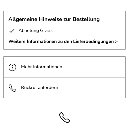
Sockel und geschmiedeter Halter für einen chinesischen
Jade Doch
Oberfläche mit Messingabrieb versehen und farblos
Allgemeine Hinweise zur Bestellung
lackiert.
Abholung Gratis
Maße Socke 50 x 6mm
Weitere Informationen zu den Lieferbedingungen >
Höhe Halterung 120 mm
Stärke 8 mm
Mehr Informationen
Rückruf anfordern