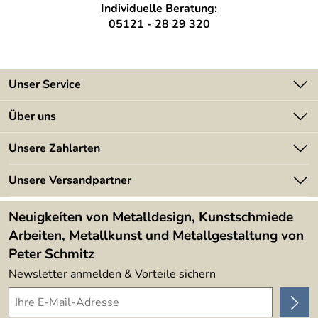
Individuelle Beratung:
05121 - 28 29 320
Unser Service
Kontakt
Über uns
Batterieverordnung
Angebote
Unsere Zahlarten
Kundeninformationen
Made in Germany
Newsletter
Unsere Versandpartner
Kundenbewertungen (394)
Lieferbedingungen
4,9/5
*****
Neuigkeiten von Metalldesign, Kunstschmiede
Arbeiten, Metallkunst und Metallgestaltung von
Peter Schmitz
Newsletter anmelden & Vorteile sichern