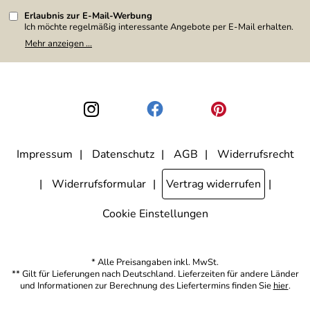
Erlaubnis zur E-Mail-Werbung
Ich möchte regelmäßig interessante Angebote per E-Mail erhalten.
Meine E-Mail-Adresse wird nicht an andere Unternehmen
Mehr anzeigen ...
weitergegeben. Zu statistischen Zwecken wird in anonymer Form
ausgewertet, welche Links im Newsletter geklickt werden. Dabei ist
nicht erkennbar, welche konkrete Person geklickt hat. Diese
Einwilligung zur Nutzung meiner E-Mail-Adresse für Werbezwecke
kann ich jederzeit mit Wirkung für die Zukunft widerrufen, indem ich
den Link "Abmelden" am Ende des Newsletters anklicke. Die
Datenschutzerklärung
habe ich zur Kenntnis genommen.
Impressum
Datenschutz
AGB
Widerrufsrecht
Widerrufsformular
Vertrag widerrufen
Cookie Einstellungen
* Alle Preisangaben inkl. MwSt.
** Gilt für Lieferungen nach Deutschland. Lieferzeiten für andere Länder
und Informationen zur Berechnung des Liefertermins finden Sie
hier
.