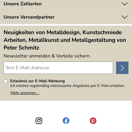
Angebote
Unsere Zahlarten
Kundeninformationen
Made in Germany
Newsletter
Unsere Versandpartner
Kundenbewertungen (394)
Lieferbedingungen
4,9/5
*****
Neuigkeiten von Metalldesign, Kunstschmiede
Arbeiten, Metallkunst und Metallgestaltung von
Peter Schmitz
Newsletter anmelden & Vorteile sichern
Erlaubnis zur E-Mail-Werbung
Ich möchte regelmäßig interessante Angebote per E-Mail erhalten.
Meine E-Mail-Adresse wird nicht an andere Unternehmen
Mehr anzeigen ...
weitergegeben. Zu statistischen Zwecken wird in anonymer Form
ausgewertet, welche Links im Newsletter geklickt werden. Dabei ist
nicht erkennbar, welche konkrete Person geklickt hat. Diese
Einwilligung zur Nutzung meiner E-Mail-Adresse für Werbezwecke
kann ich jederzeit mit Wirkung für die Zukunft widerrufen, indem ich
den Link "Abmelden" am Ende des Newsletters anklicke. Die
Datenschutzerklärung
habe ich zur Kenntnis genommen.