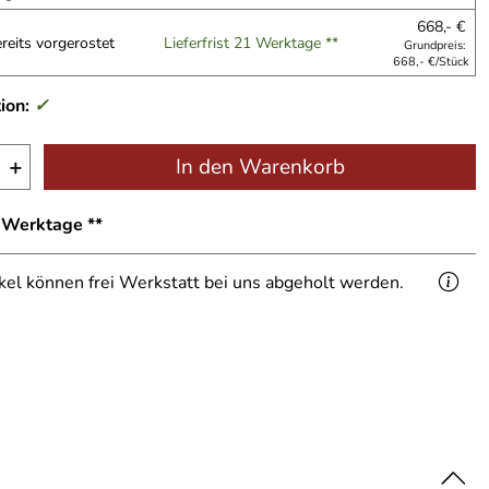
668,- €
ereits vorgerostet
Lieferfrist 21 Werktage **
Grundpreis:
668,- €/Stück
ion:
✓
+
In den Warenkorb
1 Werktage **
ikel können frei Werkstatt bei uns abgeholt werden.