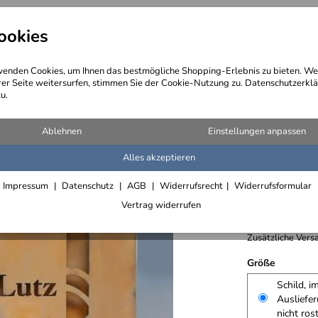
ookies
angebote
Wegebeschreibung
@ Konta
enden Cookies, um Ihnen das bestmögliche Shopping-Erlebnis zu bieten. We
rer Seite weitersurfen, stimmen Sie der Cookie-Nutzung zu. Datenschutzerklä
u.
nstahl und rostiger Normalstahl
Ablehnen
Einstellungen anpassen
Alles akzeptieren
Schild a
Impressum
Datenschutz
AGB
Widerrufsrecht
Widerrufsformular
544,- € /
Vertrag widerrufen
inkl. 19% MwSt.,
Zusätzliche Versa
Größe
Schild, i
Ausliefe
nicht ros