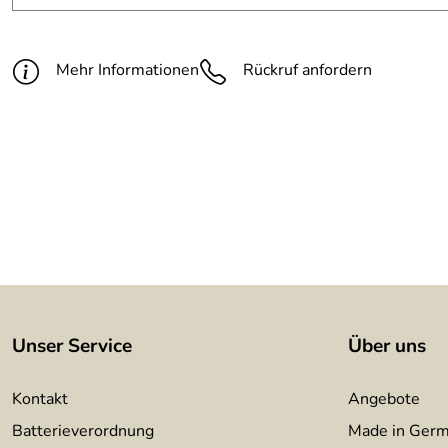
Oberfläche:
rostige Patina
Breite:
380 mm
Mehr Informationen
Rückruf anfordern
Höhe:
270 mm
Tiefe:
22 mm mm
Befestigungsmaterial:
wird mitgeliefert
Montageanleitung:
wird mitgeliefert
Unser Service
Über uns
Kontakt
Angebote
Batterieverordnung
Made in Ger