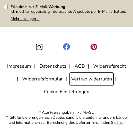
Erlaubnis zur E-Mail-Werbung
Ich möchte regelmäßig interessante Angebote per E-Mail erhalten.
Meine E-Mail-Adresse wird nicht an andere Unternehmen
Mehr anzeigen ...
weitergegeben. Zu statistischen Zwecken wird in anonymer Form
ausgewertet, welche Links im Newsletter geklickt werden. Dabei ist
nicht erkennbar, welche konkrete Person geklickt hat. Diese
Einwilligung zur Nutzung meiner E-Mail-Adresse für Werbezwecke
kann ich jederzeit mit Wirkung für die Zukunft widerrufen, indem ich
den Link "Abmelden" am Ende des Newsletters anklicke. Die
Datenschutzerklärung
habe ich zur Kenntnis genommen.
Impressum
Datenschutz
AGB
Widerrufsrecht
Widerrufsformular
Vertrag widerrufen
Cookie Einstellungen
* Alle Preisangaben inkl. MwSt.
** Gilt für Lieferungen nach Deutschland. Lieferzeiten für andere Länder
und Informationen zur Berechnung des Liefertermins finden Sie
hier
.