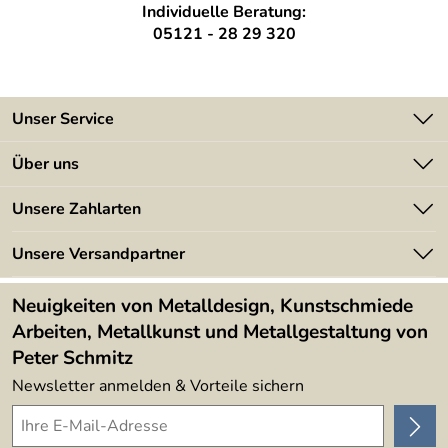
Individuelle Beratung:
05121 - 28 29 320
Unser Service
Kontakt
Über uns
Batterieverordnung
Angebote
Unsere Zahlarten
Kundeninformationen
Made in Germany
Newsletter
Unsere Versandpartner
Kundenbewertungen (394)
Lieferbedingungen
4,9/5
*****
Neuigkeiten von Metalldesign, Kunstschmiede
Arbeiten, Metallkunst und Metallgestaltung von
Peter Schmitz
Newsletter anmelden & Vorteile sichern