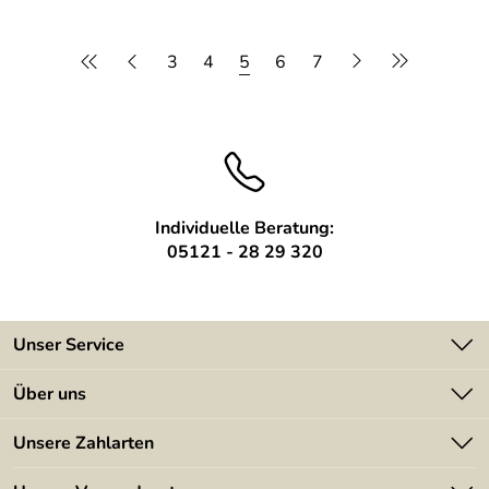
3
4
5
6
7
Individuelle Beratung:
05121 - 28 29 320
Unser Service
Kontakt
Über uns
Batterieverordnung
Angebote
Unsere Zahlarten
Kundeninformationen
Made in Germany