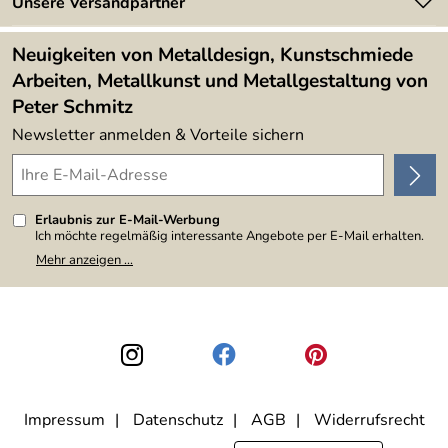
Newsletter
Unsere Versandpartner
Kundenbewertungen (394)
Lieferbedingungen
4,9/5
*****
Neuigkeiten von Metalldesign, Kunstschmiede
Arbeiten, Metallkunst und Metallgestaltung von
Peter Schmitz
Newsletter anmelden & Vorteile sichern
Erlaubnis zur E-Mail-Werbung
Ich möchte regelmäßig interessante Angebote per E-Mail erhalten.
Meine E-Mail-Adresse wird nicht an andere Unternehmen
Mehr anzeigen ...
weitergegeben. Zu statistischen Zwecken wird in anonymer Form
ausgewertet, welche Links im Newsletter geklickt werden. Dabei ist
nicht erkennbar, welche konkrete Person geklickt hat. Diese
Einwilligung zur Nutzung meiner E-Mail-Adresse für Werbezwecke
kann ich jederzeit mit Wirkung für die Zukunft widerrufen, indem ich
den Link "Abmelden" am Ende des Newsletters anklicke. Die
Datenschutzerklärung
habe ich zur Kenntnis genommen.
Impressum
Datenschutz
AGB
Widerrufsrecht