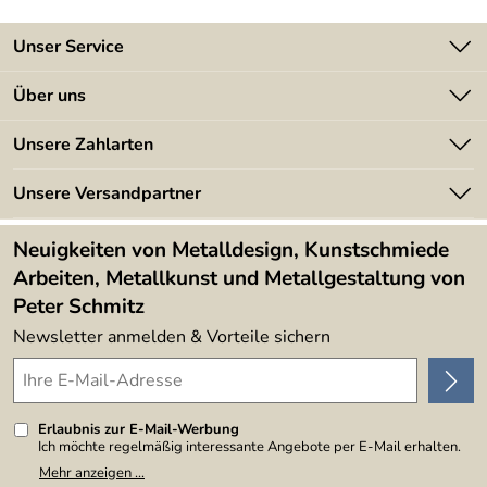
Unser Service
Kontakt
Über uns
Batterieverordnung
Angebote
Unsere Zahlarten
Kundeninformationen
Made in Germany
Newsletter
Unsere Versandpartner
Kundenbewertungen (394)
Lieferbedingungen
4,9/5
*****
Neuigkeiten von Metalldesign, Kunstschmiede
Arbeiten, Metallkunst und Metallgestaltung von
Peter Schmitz
Newsletter anmelden & Vorteile sichern
Erlaubnis zur E-Mail-Werbung
Ich möchte regelmäßig interessante Angebote per E-Mail erhalten.
Meine E-Mail-Adresse wird nicht an andere Unternehmen
Mehr anzeigen ...
weitergegeben. Zu statistischen Zwecken wird in anonymer Form