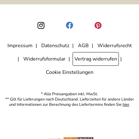
ausgewertet, welche Links im Newsletter geklickt werden. Dabei ist
nicht erkennbar, welche konkrete Person geklickt hat. Diese
Einwilligung zur Nutzung meiner E-Mail-Adresse für Werbezwecke
kann ich jederzeit mit Wirkung für die Zukunft widerrufen, indem ich
den Link "Abmelden" am Ende des Newsletters anklicke. Die
Datenschutzerklärung
habe ich zur Kenntnis genommen.
Impressum
Datenschutz
AGB
Widerrufsrecht
Widerrufsformular
Vertrag widerrufen
Cookie Einstellungen
* Alle Preisangaben inkl. MwSt.
** Gilt für Lieferungen nach Deutschland. Lieferzeiten für andere Länder
und Informationen zur Berechnung des Liefertermins finden Sie
hier
.