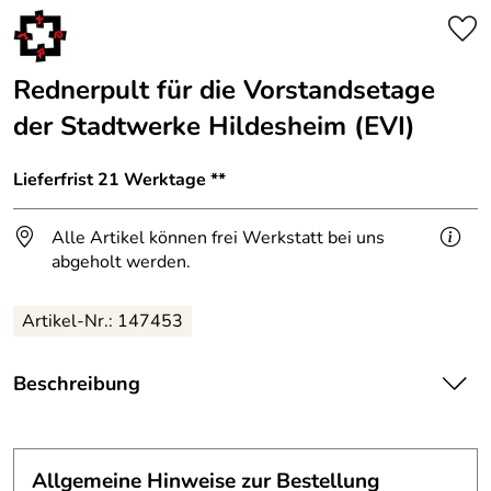
Rednerpult für die Vorstandsetage
der Stadtwerke Hildesheim (EVI)
Lieferfrist 21 Werktage **
Alle Artikel können frei Werkstatt bei uns
abgeholt werden.
Artikel-Nr.: 147453
Beschreibung
Rednerpult für die Stadtwerke Hildesheim.
Allgemeine Hinweise zur Bestellung
Stahl, Edelstahl, Füße aus alten Keramik-Isolatoren.