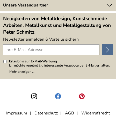
Newsletter
Unsere Versandpartner
Kundenbewertungen (394)
Lieferbedingungen
4,9/5
*****
Neuigkeiten von Metalldesign, Kunstschmiede
Arbeiten, Metallkunst und Metallgestaltung von
Peter Schmitz
Newsletter anmelden & Vorteile sichern
Erlaubnis zur E-Mail-Werbung
Ich möchte regelmäßig interessante Angebote per E-Mail erhalten.
Meine E-Mail-Adresse wird nicht an andere Unternehmen
Mehr anzeigen ...
weitergegeben. Zu statistischen Zwecken wird in anonymer Form
ausgewertet, welche Links im Newsletter geklickt werden. Dabei ist
nicht erkennbar, welche konkrete Person geklickt hat. Diese
Einwilligung zur Nutzung meiner E-Mail-Adresse für Werbezwecke
kann ich jederzeit mit Wirkung für die Zukunft widerrufen, indem ich
den Link "Abmelden" am Ende des Newsletters anklicke. Die
Datenschutzerklärung
habe ich zur Kenntnis genommen.
Impressum
Datenschutz
AGB
Widerrufsrecht