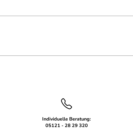
cm
st feuerverzinkt
durch den Rahmen
nd
Individuelle Beratung:
05121 - 28 29 320