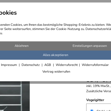
ookies
angebote
Wegebeschreibung
@ Konta
enden Cookies, um Ihnen das bestmögliche Shopping-Erlebnis zu bieten. We
rer Seite weitersurfen, stimmen Sie der Cookie-Nutzung zu. Datenschutzerklä
u.
en
>
Fenstergitter und Gitter
>
Unsere beliebten Vogelgitter
Ablehnen
Einstellungen anpassen
Alles akzeptieren
Prima Vo
Impressum
Datenschutz
AGB
Widerrufsrecht
Widerrufsformular
und Run
Vertrag widerrufen
514,- € /
inkl. 19% MwSt.,
Zusätzliche Versa
Vogelgitter