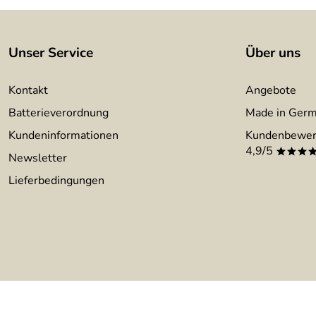
Befestigungsmaterial:
wird mitgeliefert
Montageanleitung:
wird mitgeliefert
Unser Service
Über uns
Kontakt
Angebote
Batterieverordnung
Made in Ger
Kundeninformationen
Kundenbewer
4,9/5
***
Newsletter
Lieferbedingungen