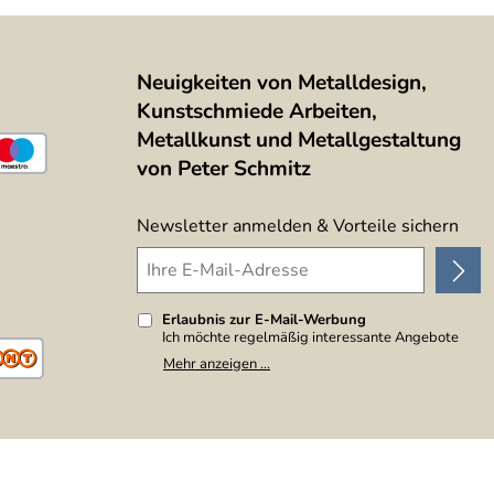
Neuigkeiten von Metalldesign,
Kunstschmiede Arbeiten,
Metallkunst und Metallgestaltung
von Peter Schmitz
Newsletter anmelden & Vorteile sichern
Erlaubnis zur E-Mail-Werbung
Ich möchte regelmäßig interessante Angebote
per E-Mail erhalten. Meine E-Mail-Adresse wird
Mehr anzeigen ...
nicht an andere Unternehmen weitergegeben. Zu
statistischen Zwecken wird in anonymer Form
ausgewertet, welche Links im Newsletter
geklickt werden. Dabei ist nicht erkennbar,
welche konkrete Person geklickt hat. Diese
Einwilligung zur Nutzung meiner E-Mail-Adresse
für Werbezwecke kann ich jederzeit mit Wirkung
für die Zukunft widerrufen, indem ich den Link