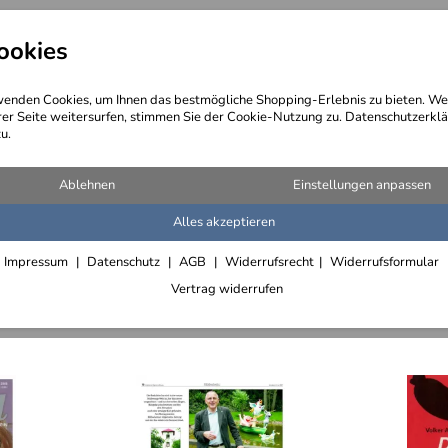
ookies
angebote
Wegebeschreibung
@ Konta
enden Cookies, um Ihnen das bestmögliche Shopping-Erlebnis zu bieten. We
rer Seite weitersurfen, stimmen Sie der Cookie-Nutzung zu. Datenschutzerklä
u.
Ablehnen
Einstellungen anpassen
Alles akzeptieren
ro
Das Fernsehen bei uns
Konzerte, Veranstaltunge
Impressum
Datenschutz
AGB
Widerrufsrecht
Widerrufsformular
Vertrag widerrufen