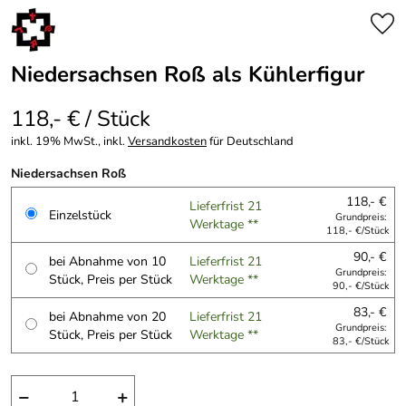
Niedersachsen Roß als Kühlerfigur
118,- € / Stück
inkl. 19% MwSt., inkl.
Versandkosten
für Deutschland
Niedersachsen Roß
118,- €
Lieferfrist 21
Einzelstück
Grundpreis:
Werktage **
118,- €/Stück
90,- €
bei Abnahme von 10
Lieferfrist 21
Grundpreis:
Stück, Preis per Stück
Werktage **
90,- €/Stück
83,- €
bei Abnahme von 20
Lieferfrist 21
Grundpreis:
Stück, Preis per Stück
Werktage **
83,- €/Stück
−
+