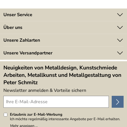
Unser Service
Kontakt
Über uns
Batterieverordnung
Angebote
Unsere Zahlarten
Kundeninformationen
Made in Germany
Newsletter
Unsere Versandpartner
Kundenbewertungen (394)
Lieferbedingungen
4,9/5
*****
Neuigkeiten von Metalldesign, Kunstschmiede
Arbeiten, Metallkunst und Metallgestaltung von
Peter Schmitz
Newsletter anmelden & Vorteile sichern
Erlaubnis zur E-Mail-Werbung
Ich möchte regelmäßig interessante Angebote per E-Mail erhalten.
Meine E-Mail-Adresse wird nicht an andere Unternehmen
Mehr anzeigen ...