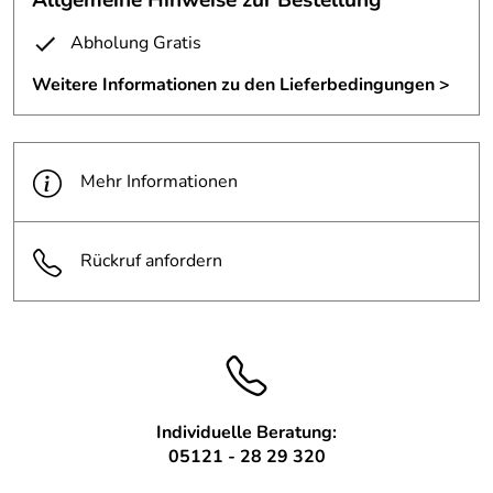
Gewindebolzen
anderen Größen fertigen.
Abholung Gratis
Größe:
ca. 10 x 10 cm
Nennen Sie uns Ihre Wunschgröße und Ausführung.
Weitere Informationen zu den Lieferbedingungen >
Material:
3 mm Edelstahl
Tel. 0 51 21 / 28 29 3 23
Oberfläche:
geschliffen Korn 240
Mehr Informationen
Rückruf anfordern
Individuelle Beratung:
05121 - 28 29 320