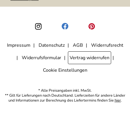
weitergegeben. Zu statistischen Zwecken wird in anonymer Form
ausgewertet, welche Links im Newsletter geklickt werden. Dabei ist
nicht erkennbar, welche konkrete Person geklickt hat. Diese
Einwilligung zur Nutzung meiner E-Mail-Adresse für Werbezwecke
kann ich jederzeit mit Wirkung für die Zukunft widerrufen, indem ich
den Link "Abmelden" am Ende des Newsletters anklicke. Die
Datenschutzerklärung
habe ich zur Kenntnis genommen.
Impressum
Datenschutz
AGB
Widerrufsrecht
Widerrufsformular
Vertrag widerrufen
Cookie Einstellungen
* Alle Preisangaben inkl. MwSt.
** Gilt für Lieferungen nach Deutschland. Lieferzeiten für andere Länder
und Informationen zur Berechnung des Liefertermins finden Sie
hier
.