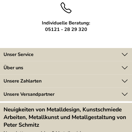
Individuelle Beratung:
05121 - 28 29 320
Unser Service
Kontakt
Über uns
Batterieverordnung
Angebote
Unsere Zahlarten
Kundeninformationen
Made in Germany
Newsletter
Unsere Versandpartner
Kundenbewertungen (394)
Lieferbedingungen
4,9/5
*****
Neuigkeiten von Metalldesign, Kunstschmiede
Arbeiten, Metallkunst und Metallgestaltung von
Peter Schmitz