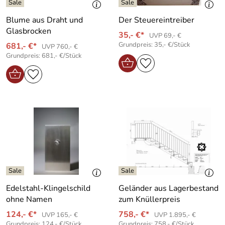
Blume aus Draht und
Der Steuereintreiber
Glasbrocken
35,- €*
UVP 69,- €
Grundpreis: 35,- €/Stück
681,- €*
UVP 760,- €
Grundpreis: 681,- €/Stück
Edelstahl-Klingelschild
Geländer aus Lagerbestand
ohne Namen
zum Knüllerpreis
124,- €*
758,- €*
UVP 165,- €
UVP 1.895,- €
Grundpreis: 124,- €/Stück
Grundpreis: 758,- €/Stück