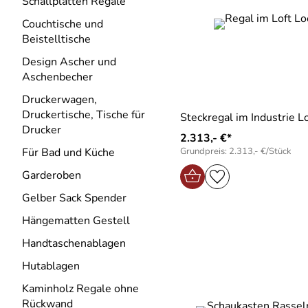
Schallplatten Regale
Couchtische und
Beistelltische
Design Ascher und
Aschenbecher
Druckerwagen,
Druckertische, Tische für
Steckregal im Industrie L
Drucker
2.313,- €*
Grundpreis: 2.313,- €/Stück
Für Bad und Küche
Garderoben
Gelber Sack Spender
Hängematten Gestell
Handtaschenablagen
Hutablagen
Kaminholz Regale ohne
Rückwand