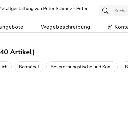
angebote
Wegebeschreibung
@ Konta
40 Artikel)
eich
Barmöbel
Besprechungstische und Konferenztische
B