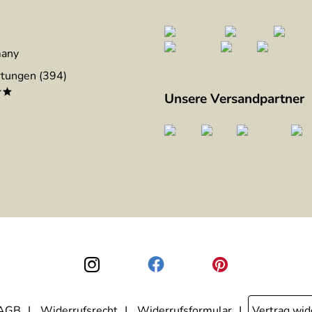
many
tungen (394)
**
Unsere Versandpartner
AGB
Widerrufsrecht
Widerrufsformular
Vertrag wid