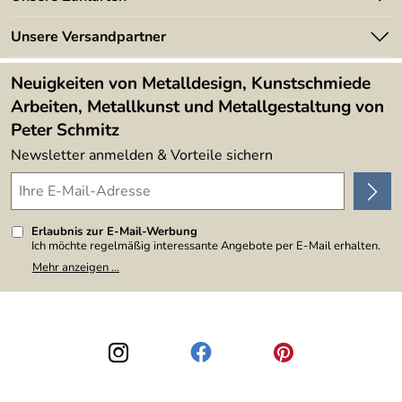
Kundeninformationen
Made in Germany
Newsletter
Unsere Versandpartner
Kundenbewertungen (394)
Lieferbedingungen
4,9/5
*****
Neuigkeiten von Metalldesign, Kunstschmiede
Arbeiten, Metallkunst und Metallgestaltung von
Peter Schmitz
Newsletter anmelden & Vorteile sichern
Erlaubnis zur E-Mail-Werbung
Ich möchte regelmäßig interessante Angebote per E-Mail erhalten.
Meine E-Mail-Adresse wird nicht an andere Unternehmen
Mehr anzeigen ...
weitergegeben. Zu statistischen Zwecken wird in anonymer Form
ausgewertet, welche Links im Newsletter geklickt werden. Dabei ist
nicht erkennbar, welche konkrete Person geklickt hat. Diese
Einwilligung zur Nutzung meiner E-Mail-Adresse für Werbezwecke
kann ich jederzeit mit Wirkung für die Zukunft widerrufen, indem ich
den Link "Abmelden" am Ende des Newsletters anklicke. Die
Datenschutzerklärung
habe ich zur Kenntnis genommen.