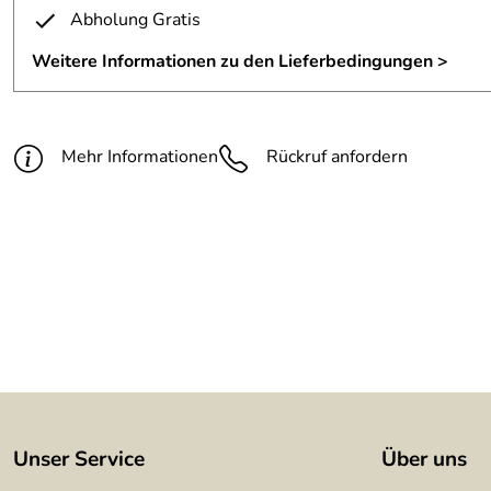
Maße:
184 x 34 cm
Abholung Gratis
Material:
3 mm Stahl
Weitere Informationen zu den Lieferbedingungen >
Oberfläche:
natürliche Rostpatina
Mehr Informationen
Rückruf anfordern
Unser Service
Über uns