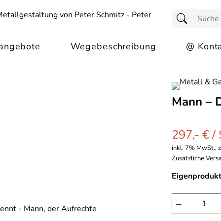
angebote
Wegebeschreibung
@ Konta
Mann – D
297,- € /
inkl. 7% MwSt., 
Zusätzliche Versa
Eigenprodukt
−