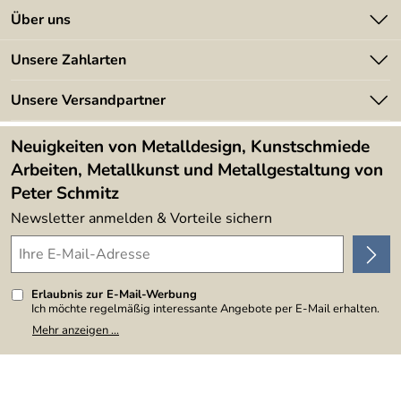
Jede Naht ist
autogen geschweißt
– sichtbar, ehrlich und
Kontakt
Über uns
Teil der ästhetischen Sprache dieses Unikats.
Batterieverordnung
Angebote
Unsere Zahlarten
Kundeninformationen
Made in Germany
Newsletter
Unsere Versandpartner
Kundenbewertungen (394)
Lieferbedingungen
4,9/5
*****
Neuigkeiten von Metalldesign, Kunstschmiede
Arbeiten, Metallkunst und Metallgestaltung von
Peter Schmitz
Newsletter anmelden & Vorteile sichern
Erlaubnis zur E-Mail-Werbung
Ich möchte regelmäßig interessante Angebote per E-Mail erhalten.
Meine E-Mail-Adresse wird nicht an andere Unternehmen
Mehr anzeigen ...
weitergegeben. Zu statistischen Zwecken wird in anonymer Form
ausgewertet, welche Links im Newsletter geklickt werden. Dabei ist
nicht erkennbar, welche konkrete Person geklickt hat. Diese
Einwilligung zur Nutzung meiner E-Mail-Adresse für Werbezwecke
kann ich jederzeit mit Wirkung für die Zukunft widerrufen, indem ich