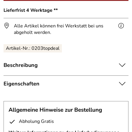
Lieferfrist 4 Werktage **
Alle Artikel können frei Werkstatt bei uns
abgeholt werden.
Artikel-Nr.: 0203topdeal
Beschreibung
Malvina - Doppelgefäß aus 1mm Stahlblech
Eigenschaften
Material: 1 mm Stahlblech
Skulptur
Technik: autogen geschweißt,
Oberfläche: flammoxidiert und farblos lackiert
Fertigungsverfa
autogen geschweißt, Treibarbeit
H/B/T ca. 142 x 73 x 53 cm
Allgemeine Hinweise zur Bestellung
hren:
Buckeldekor in Treibarbeit
Abholung Gratis
Name:
Malvina
Ein außergewöhnliches Objekt aus zwei miteinander