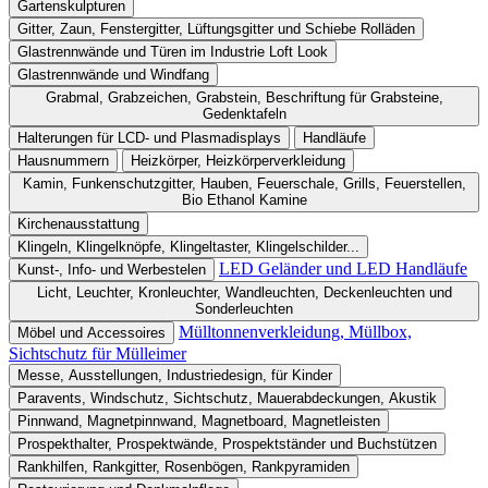
Gartenskulpturen
Gitter, Zaun, Fenstergitter, Lüftungsgitter und Schiebe Rolläden
Glastrennwände und Türen im Industrie Loft Look
Glastrennwände und Windfang
Grabmal, Grabzeichen, Grabstein, Beschriftung für Grabsteine,
Gedenktafeln
Halterungen für LCD- und Plasmadisplays
Handläufe
Hausnummern
Heizkörper, Heizkörperverkleidung
Kamin, Funkenschutzgitter, Hauben, Feuerschale, Grills, Feuerstellen,
Bio Ethanol Kamine
Kirchenausstattung
Klingeln, Klingelknöpfe, Klingeltaster, Klingelschilder...
LED Geländer und LED Handläufe
Kunst-, Info- und Werbestelen
Licht, Leuchter, Kronleuchter, Wandleuchten, Deckenleuchten und
Sonderleuchten
Mülltonnenverkleidung, Müllbox,
Möbel und Accessoires
Sichtschutz für Mülleimer
Messe, Ausstellungen, Industriedesign, für Kinder
Paravents, Windschutz, Sichtschutz, Mauerabdeckungen, Akustik
Pinnwand, Magnetpinnwand, Magnetboard, Magnetleisten
Prospekthalter, Prospektwände, Prospektständer und Buchstützen
Rankhilfen, Rankgitter, Rosenbögen, Rankpyramiden