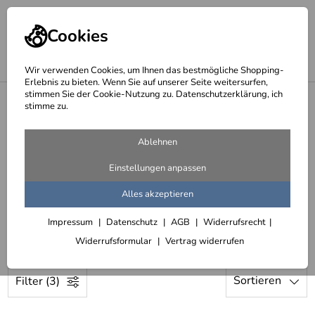
Cookies
Wir verwenden Cookies, um Ihnen das bestmögliche Shopping-
Erlebnis zu bieten. Wenn Sie auf unserer Seite weitersurfen,
stimmen Sie der Cookie-Nutzung zu. Datenschutzerklärung, ich
<
Startseite
stimme zu.
Seite 15 - Licht, Leuchter,
Ablehnen
Kronleuchter, Wandleuchten,
Deckenleuchten und Sonderleuchten
Einstellungen anpassen
994 Artikel
Alles akzeptieren
Impressum
Datenschutz
AGB
Widerrufsrecht
12 Kronleuchter für das Ramada am Alexanderplatz in Berlin
Widerrufsformular
Vertrag widerrufen
Sortieren
Filter (3)