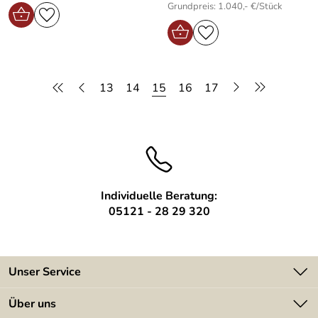
Grundpreis: 1.040,- €/Stück
13
14
15
16
17
Individuelle Beratung:
05121 - 28 29 320
Unser Service
Kontakt
Über uns