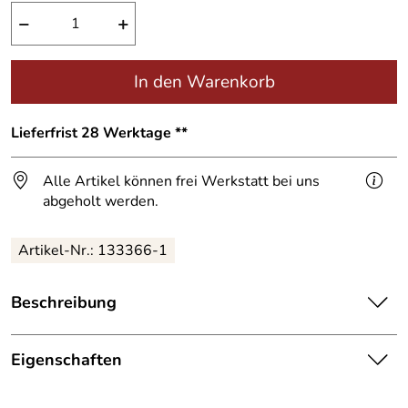
−
+
In den Warenkorb
Lieferfrist 28 Werktage **
Alle Artikel können frei Werkstatt bei uns
abgeholt werden.
Artikel-Nr.:
133366-1
Beschreibung
Stele mit Text und Hausnummer,
Eigenschaften
aus 3 mm gelaserten Edelstahl,
Stele
innerliegende Rohrkonstruktion zur Befestigung auf ein