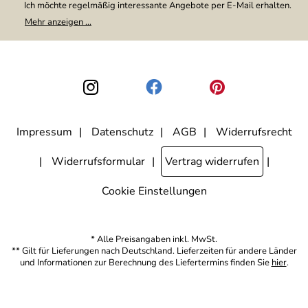
Ich möchte regelmäßig interessante Angebote per E-Mail erhalten.
Meine E-Mail-Adresse wird nicht an andere Unternehmen
Mehr anzeigen ...
weitergegeben. Zu statistischen Zwecken wird in anonymer Form
ausgewertet, welche Links im Newsletter geklickt werden. Dabei ist
nicht erkennbar, welche konkrete Person geklickt hat. Diese
Einwilligung zur Nutzung meiner E-Mail-Adresse für Werbezwecke
kann ich jederzeit mit Wirkung für die Zukunft widerrufen, indem ich
den Link "Abmelden" am Ende des Newsletters anklicke. Die
Datenschutzerklärung
habe ich zur Kenntnis genommen.
Impressum
Datenschutz
AGB
Widerrufsrecht
Widerrufsformular
Vertrag widerrufen
Cookie Einstellungen
* Alle Preisangaben inkl. MwSt.
** Gilt für Lieferungen nach Deutschland. Lieferzeiten für andere Länder
und Informationen zur Berechnung des Liefertermins finden Sie
hier
.