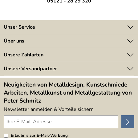
05121 - 28 29 320
Unser Service
Kontakt
Über uns
Batterieverordnung
Angebote
Unsere Zahlarten
Kundeninformationen
Made in Germany
Newsletter
Unsere Versandpartner
Kundenbewertungen (394)
Lieferbedingungen
4,9/5
*****
Neuigkeiten von Metalldesign, Kunstschmiede
Arbeiten, Metallkunst und Metallgestaltung von
Peter Schmitz
Newsletter anmelden & Vorteile sichern
Erlaubnis zur E-Mail-Werbung