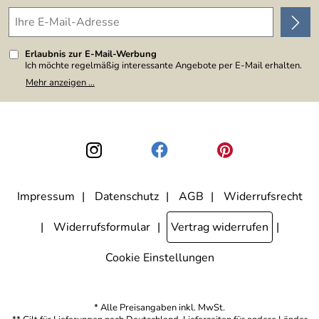
Erlaubnis zur E-Mail-Werbung
Ich möchte regelmäßig interessante Angebote per E-Mail erhalten.
Meine E-Mail-Adresse wird nicht an andere Unternehmen
Mehr anzeigen ...
weitergegeben. Zu statistischen Zwecken wird in anonymer Form
ausgewertet, welche Links im Newsletter geklickt werden. Dabei ist
nicht erkennbar, welche konkrete Person geklickt hat. Diese
Einwilligung zur Nutzung meiner E-Mail-Adresse für Werbezwecke
kann ich jederzeit mit Wirkung für die Zukunft widerrufen, indem ich
den Link "Abmelden" am Ende des Newsletters anklicke. Die
Datenschutzerklärung
habe ich zur Kenntnis genommen.
Impressum
Datenschutz
AGB
Widerrufsrecht
Widerrufsformular
Vertrag widerrufen
Cookie Einstellungen
* Alle Preisangaben inkl. MwSt.