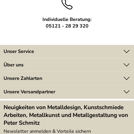
Individuelle Beratung:
05121 - 28 29 320
Unser Service
Kontakt
Über uns
Batterieverordnung
Angebote
Unsere Zahlarten
Kundeninformationen
Made in Germany
Newsletter
Unsere Versandpartner
Kundenbewertungen (394)
Lieferbedingungen
4,9/5
*****
Neuigkeiten von Metalldesign, Kunstschmiede
Arbeiten, Metallkunst und Metallgestaltung von
Peter Schmitz
Newsletter anmelden & Vorteile sichern