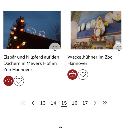
Eisbär und Nilpferd auf den
Wackelhühner im Zoo
Dächern in Meyers Hof im
Hannover
Zoo Hannover
13
14
15
16
17