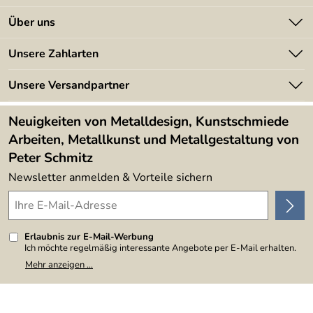
längerer Zeit
Kontakt
Über uns
Batterieverordnung
Angebote
Unsere Zahlarten
Kundeninformationen
Made in Germany
Newsletter
Unsere Versandpartner
Kundenbewertungen (394)
Lieferbedingungen
4,9/5
*****
Neuigkeiten von Metalldesign, Kunstschmiede
Arbeiten, Metallkunst und Metallgestaltung von
Peter Schmitz
Newsletter anmelden & Vorteile sichern
Erlaubnis zur E-Mail-Werbung
Ich möchte regelmäßig interessante Angebote per E-Mail erhalten.
Meine E-Mail-Adresse wird nicht an andere Unternehmen
Mehr anzeigen ...
weitergegeben. Zu statistischen Zwecken wird in anonymer Form
ausgewertet, welche Links im Newsletter geklickt werden. Dabei ist
nicht erkennbar, welche konkrete Person geklickt hat. Diese
Einwilligung zur Nutzung meiner E-Mail-Adresse für Werbezwecke
kann ich jederzeit mit Wirkung für die Zukunft widerrufen, indem ich