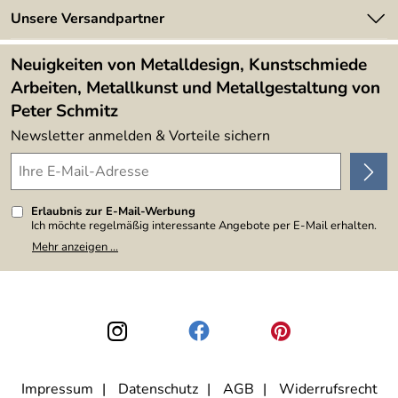
Made in Germany
Newsletter
Unsere Versandpartner
Kundenbewertungen (394)
Lieferbedingungen
4,9/5
*****
Neuigkeiten von Metalldesign, Kunstschmiede
Arbeiten, Metallkunst und Metallgestaltung von
Peter Schmitz
Newsletter anmelden & Vorteile sichern
Erlaubnis zur E-Mail-Werbung
Ich möchte regelmäßig interessante Angebote per E-Mail erhalten.
Meine E-Mail-Adresse wird nicht an andere Unternehmen
Mehr anzeigen ...
weitergegeben. Zu statistischen Zwecken wird in anonymer Form
ausgewertet, welche Links im Newsletter geklickt werden. Dabei ist
nicht erkennbar, welche konkrete Person geklickt hat. Diese
Einwilligung zur Nutzung meiner E-Mail-Adresse für Werbezwecke
kann ich jederzeit mit Wirkung für die Zukunft widerrufen, indem ich
den Link "Abmelden" am Ende des Newsletters anklicke. Die
Datenschutzerklärung
habe ich zur Kenntnis genommen.
Impressum
Datenschutz
AGB
Widerrufsrecht