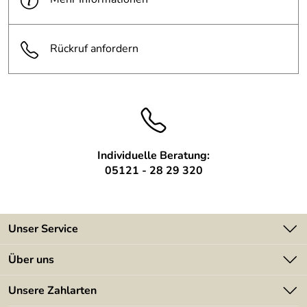
Pfosten:
40x40mm Quadratrohr
Rückruf anfordern
Individuelle Beratung:
05121 - 28 29 320
Unser Service
Kontakt
Über uns
Batterieverordnung
Angebote
Unsere Zahlarten
Kundeninformationen