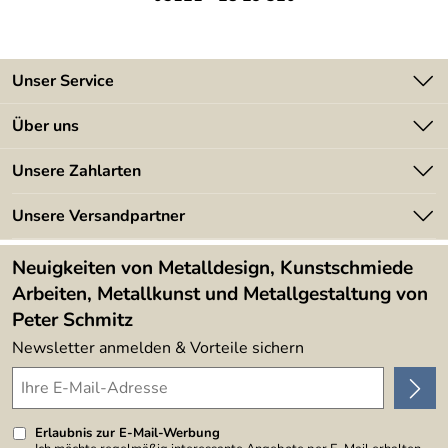
Unser Service
Kontakt
Über uns
Batterieverordnung
Angebote
Unsere Zahlarten
Kundeninformationen
Made in Germany
Newsletter
Unsere Versandpartner
Kundenbewertungen (394)
Lieferbedingungen
4,9/5
*****
Neuigkeiten von Metalldesign, Kunstschmiede
Arbeiten, Metallkunst und Metallgestaltung von
Peter Schmitz
Newsletter anmelden & Vorteile sichern
Erlaubnis zur E-Mail-Werbung