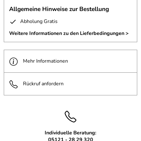
Als Leuchtmittel dient ein Halogen Hochvolt Brenner 300
Allgemeine Hinweise zur Bestellung
Watt.
Abholung Gratis
Die geschweißte Aluminiumstruktur ist mit Schlagmetall
vergoldet.
Weitere Informationen zu den Lieferbedingungen >
Preis 2.490 € inkl. der derzeit gültigen MwSt.
zzgl. Transportkosten. Diese richten sich nach Ihrem
Wohnort.
Mehr Informationen
Rückruf anfordern
Individuelle Beratung:
05121 - 28 29 320